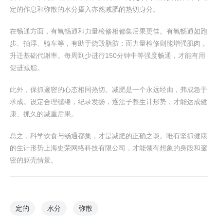
定的作息和弥散的水分摄入亦然减肥的热切身分。
在畅通方面，有氧畅通和力量检修相都集后果更佳。有氧畅通如跑
步、拍浮、骑车等，有助于烧毁脂肪；而力量检修则能增强肌肉，
升迁基础代谢率。每周到少进行150分钟中等强度畅通，才能有用
促进减脂。
此外，保抓邃密的心态相同热切。减肥是一个永远经由，弗成急于
求成。设定合理缱绻，纪录发扬，逐法子整生计形势，才能达成健
康、抓久的减重后果。
总之，科学饮食与畅通都集，才是减肥的正确之谈。唯有坚抓健康
的生计形势上海史荣网络科技有限公司，才能领有想象的身段和邃
密的躯壳情景。
定的
水分
弥散