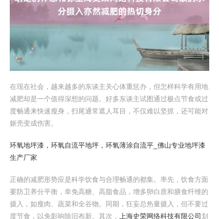
在现在社会，越来越多的东谈主关心体重惩办，但怎样科学有用地
减肥却是一个值得深想的问题。好多东谈主试图通过极点节食或过
度畅通来快速瘦身，扫尾通常遮人耳目，不仅难以坚抓，还可能对
躯壳变成伤害。
环氧地坪漆，环氧自流平地坪，环氧薄涂自流平_佛山专业地坪漆
生产厂家
正确的减肥形势应是科学饮食与合理畅通的都集。率先，饮食方面
要防卫养分平衡，幸免高糖、高脂食品，增多卵白质和膳食纤维的
摄入，如瘦肉、蔬菜和全谷物。同期，狂妄总热量摄入，但不要过
度节食，以免影响除旧布新。其次，
上海史荣网络科技有限公司
划