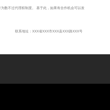
为数不过代理权制度。 基于此，如果有合作机会可以发
联系地址：XXX省XXX市XXX县XXX路XXX号