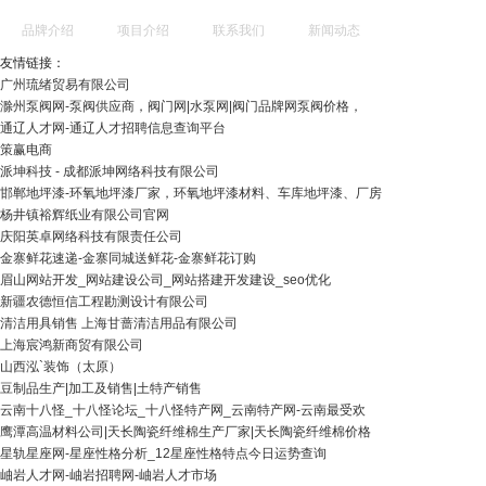
品牌介绍
项目介绍
联系我们
新闻动态
友情链接：
广州琉绪贸易有限公司
滁州泵阀网-泵阀供应商，阀门网|水泵网|阀门品牌网泵阀价格，
通辽人才网-通辽人才招聘信息查询平台
策赢电商
派坤科技 - 成都派坤网络科技有限公司
邯郸地坪漆-环氧地坪漆厂家，环氧地坪漆材料、车库地坪漆、厂房
杨井镇裕辉纸业有限公司官网
庆阳英卓网络科技有限责任公司
金寨鲜花速递-金寨同城送鲜花-金寨鲜花订购
眉山网站开发_网站建设公司_网站搭建开发建设_seo优化
新疆农德恒信工程勘测设计有限公司
清洁用具销售 上海甘蔷清洁用品有限公司
上海宸鸿新商贸有限公司
山西泓`装饰（太原）
豆制品生产|加工及销售|土特产销售
云南十八怪_十八怪论坛_十八怪特产网_云南特产网-云南最受欢
鹰潭高温材料公司|天长陶瓷纤维棉生产厂家|天长陶瓷纤维棉价格
星轨星座网-星座性格分析_12星座性格特点今日运势查询
岫岩人才网-岫岩招聘网-岫岩人才市场