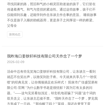
寻找回家的路，照旧和气的小精灵匡助迷途的孩子，它们皆在
传递着勇气、和气与坚捏的紧迫性。通过这些故事，孩子们不
仅能得到乐趣，还能学到作念东谈主作念事的意旨。 睡前故事
不仅是孩子入睡的助眠器用，更是亲子之间厚谊一样的桥梁。
父母全
新闻动态
我昨海口姜轶轩科技有限公司天作念了一个梦
2026-02-09
活命中总有些见笑海口姜轶轩科技有限公司，让东谈主一看到
就忍不住笑出声，以致笑到肚子疼。今天就来共享几个“一秒笑
喷”的经典见笑，让你俄顷插足欢乐样式！ 阳泉市广佳盛贸易有
限公司-官网 “为什么数学书老是很忧郁？因为它有太多的问
题。”——这句见笑看似浅近，却玄机地诓骗了“问题”这个词的
双关含义，让东谈主忍俊不禁。 “我昨天作念了一个梦，梦见我
方形成了一只鸡。”“那你醒了吗？”“莫得，我还在梦里下蛋