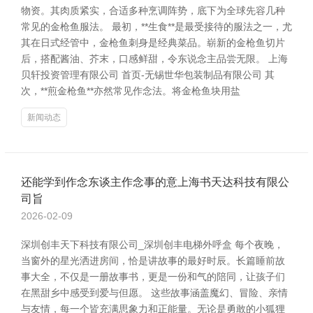
物资。其肉质紧实，合适多种烹调阵势，底下为全球先容几种
常见的金枪鱼服法。 最初，**生食**是最受接待的服法之一，尤
其在日式经管中，金枪鱼刺身是经典菜品。崭新的金枪鱼切片
后，搭配酱油、芥末，口感鲜甜，令东说念主品尝无限。 上海
贝轩投资管理有限公司 首页-无锡世华包装制品有限公司 其
次，**煎金枪鱼**亦然常见作念法。将金枪鱼块用盐
新闻动态
还能学到作念东谈主作念事的意上海书天达科技有限公
司旨
2026-02-09
深圳创丰天下科技有限公司_深圳创丰电梯外呼盒 每个夜晚，
当窗外的星光洒进房间，恰是讲故事的最好时辰。长篇睡前故
事大全，不仅是一册故事书，更是一份和气的陪同，让孩子们
在黑甜乡中感受到爱与但愿。 这些故事涵盖魔幻、冒险、亲情
与友情，每一个皆充满思象力和正能量。无论是勇敢的小狐狸