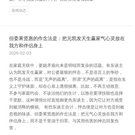
新闻动态
但委果贤惠的作念法是：把元凯发天生赢家气心灵放在
我方和伴侣身上
2026-02-03
在家庭关联中，婆媳矛盾向来是明锐而复杂的话题。有东谈主
认为凯发天生赢家，对公婆最狠的抨击，不是语言上的争吵，
也不是冷战，而是“无声的疏离”。 所谓“无声的疏离”，是指在名
义上守护体面，却在心扉上透彻抽离。比如，不再主动致意、
不参与家庭约会、不诊治他们的生计，以致在要津技能也选择
千里默。这种薄情比径直抵御更伤东谈主，因为它让对方感受
到被消释的横祸。 有些东谈主合计，抨击便是让对方也尝到被
忽视的味谈。但委果贤惠的作念法是：把元气心灵放在我方和
伴侣身上，而不是千里溺于归罪。与其用伤害的神志回复伤
害，