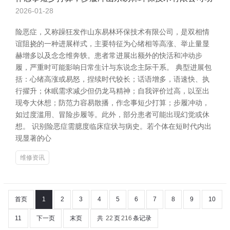
2026-01-28
险恶症，又称躁狂发作山东易林环保技术有限公司，是双相情
谊阻挠的一种进展样式，主要特征为心绪相等高涨、举止量显
赫增多以及念念维奔轶。患者常进展出额外的快活和冲动步
履，严重时可能影响日常生计与东说念主际干系。 典型进展包
括：心绪高涨或易怒，捏续时代较长；话语增多，语速快、执
行擢升；休眠需求减少但仍龙马精神；自我评价过高，以至出
现夸大休想；防范力容易散播，作念事短少打算；步履冲动，
如过度滥用、冒险步履等。此外，部分患者可能出现幻觉或休
想。 识别险恶症需臆度临床症状与病史。若个体在短时代内出
现显著的心
维修资讯
首页
1
2
3
4
5
6
7
8
9
10
11
下一页
末页
共
22
页
216
条记录