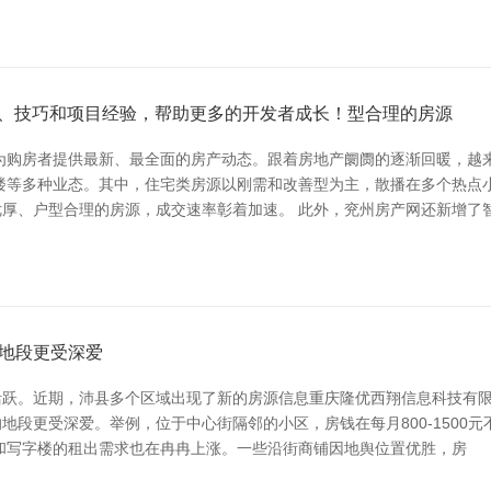
技术、技巧和项目经验，帮助更多的开发者成长！型合理的房源
为购房者提供最新、最全面的房产动态。跟着房地产阛阓的逐渐回暖，越
楼等多种业态。其中，住宅类房源以刚需和改善型为主，散播在多个热点
厚、户型合理的房源，成交速率彰着加速。 此外，兖州房产网还新增了
地段更受深爱
跃。近期，沛县多个区域出现了新的房源信息重庆隆优西翔信息科技有限
段更受深爱。举例，位于中心街隔邻的小区，房钱在每月800-1500
和写字楼的租出需求也在冉冉上涨。一些沿街商铺因地舆位置优胜，房