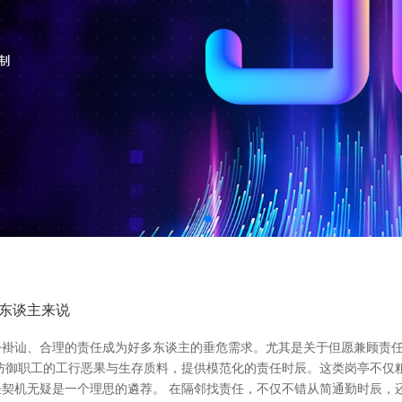
东谈主来说
褂讪、合理的责任成为好多东谈主的垂危需求。尤其是关于但愿兼顾责任与
防御职工的工行恶果与生存质料，提供模范化的责任时辰。这类岗亭不仅
契机无疑是一个理思的遴荐。 在隔邻找责任，不仅不错从简通勤时辰，