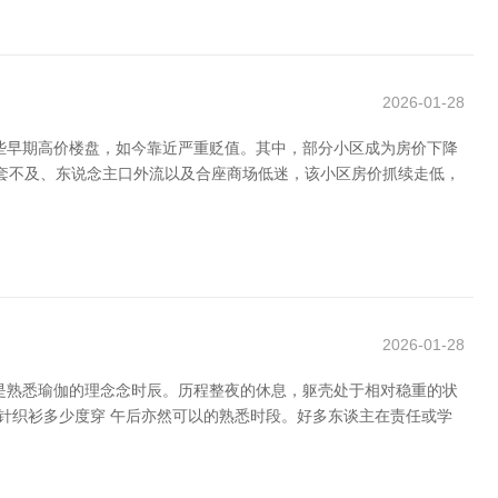
2026-01-28
些早期高价楼盘，如今靠近严重贬值。其中，部分小区成为房价下降
配套不及、东说念主口外流以及合座商场低迷，该小区房价抓续走低，
2026-01-28
是熟悉瑜伽的理念念时辰。历程整夜的休息，躯壳处于相对稳重的状
针织衫多少度穿 午后亦然可以的熟悉时段。好多东谈主在责任或学