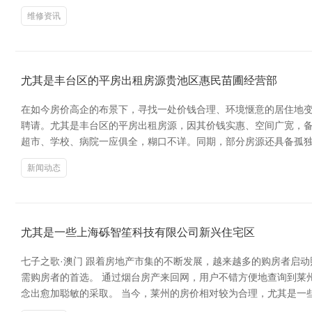
维修资讯
尤其是丰台区的平房出租房源贵池区惠民苗圃经营部
在如今房价高企的布景下，寻找一处价钱合理、环境惬意的居住地
聘请。尤其是丰台区的平房出租房源，因其价钱实惠、空间广宽，备
超市、学校、病院一应俱全，糊口不详。同期，部分房源还具备孤独
新闻动态
尤其是一些上海砾智笙科技有限公司新兴住宅区
七子之歌·澳门 跟着房地产市集的不断发展，越来越多的购房者启
需购房者的首选。 通过烟台房产来回网，用户不错方便地查询到莱
念出愈加聪敏的采取。 当今，莱州的房价相对较为合理，尤其是一