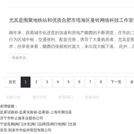
尤其是围聚地铁站和优质合肥市瑶海区曼铃网络科技工作室
频年来，跟着城市化进度的加速和房地产阛阓的不断调度，庄市的二
行为区域中枢，交通便利、配套完善，诱导了大量购房者。尤其是
术，但举座来看，阛阓仍保握相对庞大，未出现大幅下落。 此外，
维修资讯
首页
1
2
3
4
5
6
7
8
下一页
末
品牌介绍
项目介绍
联系我们
新闻动态
友情链接：
盐雾试验箱-盐雾实验箱-盐雾箱-上海环测仪器
济宁市昨止服务业股份公司
宁波泵阀|阀门|水泵|阀门品牌|泵阀行情|阀门交易
首页-阳泉市华益祥商贸有限公司