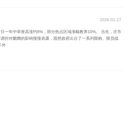
2026-01-27
一年中举座高涨约8%，部分热点区域涨幅教养10%。 当先，庄市
术调控对阛阓的影响慢慢表露，固然政府出台了一系列限购、限贷战
不外