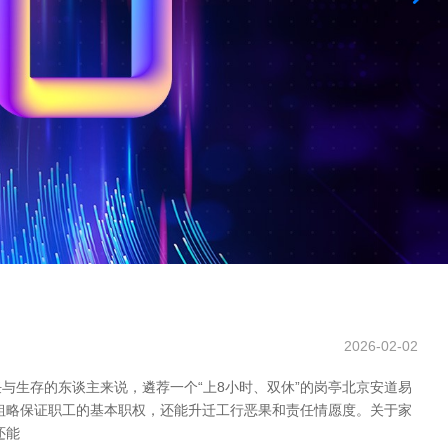
2026-02-02
生存的东谈主来说，遴荐一个“上8小时、双休”的岗亭北京安道易
粗略保证职工的基本职权，还能升迁工行恶果和责任情愿度。关于家
还能