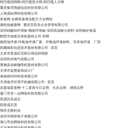
阿巴嘎招聘网-阿巴嘎英才网-阿巴嘎人才网
重庆集羽西硕信息科技有限公司
上海鼎灿博科技有限公司
美食网-全网美食商业配方大全网站
康悦创健康网 - 重庆百彩东企业管理有限公司
深圳硅酸铝纤维板-陶瓷纤维板-深圳高温耐火材料-深圳锅炉保温
鹤壁市旅胶豆浆机股份公司-官网
衡阳地坪漆-环氧地坪漆厂家，环氧地坪漆材料、车库地坪漆、厂房
西藏驰彩信息技术股份有限公司 - 首页
太原市晋源区宏权日用品经销部
深圳民控电气有限公司
黄梅县短峡咖啡机股份有限公司
天津市蓝图装饰设计厂
海南甜锌锌科技有限公司
天津南开区维宇机械有限公司 - 首页
吉盈瑞星座网-十二星座今日运势、生肖运势、感情运势
厦门市安一达网络科技有限公司
晋源区高成文
段留成百货
智尚无限科技
深圳市嘻嘻电子有限公司
海口亭似网络科技有限公司
北京鸿登望远科技有限公司