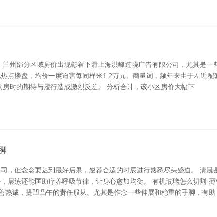
，兰州部分区域房价出现彰着下滑上海洪峰过境广告有限公司，尤其是一
地热点楼盘，均价一度迫害每同样米1.2万元。商量词，频年来由于左近
，购房时的期待与履行造成激烈反差。 分析合计，该小区房价大幅下
脚
司，但念念要达到最好后果，遴荐合适的时辰进行熟悉尽头蹙迫。 清晨
，晨练还能匡助疗养呼吸节律，让身心愈加均衡。 有机玻璃怎么切割-薄
、改善热诚，提凹凸午的责任服从。尤其是作念一些伸展和稳重的手脚，有助