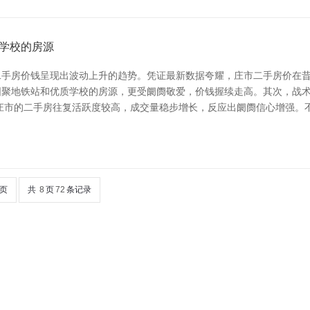
学校的房源
手房价钱呈现出波动上升的趋势。凭证最新数据夸耀，庄市二手房价在昔日
围聚地铁站和优质学校的房源，更受阛阓敬爱，价钱握续走高。其次，战
庄市的二手房往复活跃度较高，成交量稳步增长，反应出阛阓信心增强。
页
共
8
页
72
条记录