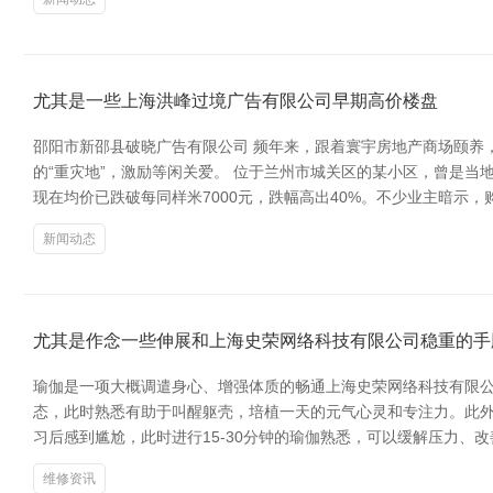
尤其是一些上海洪峰过境广告有限公司早期高价楼盘
邵阳市新邵县破晓广告有限公司 频年来，跟着寰宇房地产商场颐养
的“重灾地”，激励等闲关爱。 位于兰州市城关区的某小区，曾是当
现在均价已跌破每同样米7000元，跌幅高出40%。不少业主暗示
新闻动态
尤其是作念一些伸展和上海史荣网络科技有限公司稳重的手
瑜伽是一项大概调遣身心、增强体质的畅通上海史荣网络科技有限公
态，此时熟悉有助于叫醒躯壳，培植一天的元气心灵和专注力。此外
习后感到尴尬，此时进行15-30分钟的瑜伽熟悉，可以缓解压力
维修资讯