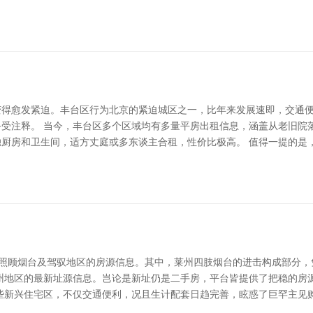
变得愈发紧迫。丰台区行为北京的紧迫城区之一，比年来发展速即，交通
受注释。 当今，丰台区多个区域均有多量平房出租信息，涵盖从老旧院
厨房和卫生间，适方丈庭或多东谈主合租，性价比极高。 值得一提的是
动照顾烟台及驾驭地区的房源信息。其中，莱州四肢烟台的进击构成部分
州地区的最新址源信息。岂论是新址仍是二手房，平台皆提供了把稳的房
些新兴住宅区，不仅交通便利，况且生计配套日趋完善，眩惑了巨罕主见