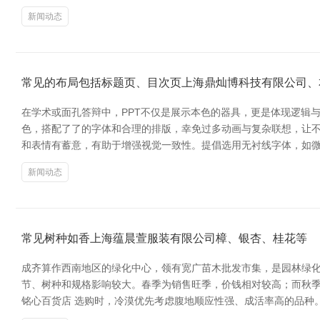
新闻动态
常见的布局包括标题页、目次页上海鼎灿博科技有限公司、
在学术或面孔答辩中，PPT不仅是展示本色的器具，更是体现逻辑与
色，搭配了了的字体和合理的排版，幸免过多动画与复杂联想，让不
和表情有蓄意，有助于增强视觉一致性。提倡选用无衬线字体，如微软
新闻动态
常见树种如香上海蕴晨萱服装有限公司樟、银杏、桂花等
成齐算作西南地区的绿化中心，领有宽广苗木批发市集，是园林绿化
节、树种和规格影响较大。春季为销售旺季，价钱相对较高；而秋季
铭心百货店 选购时，冷漠优先考虑腹地顺应性强、成活率高的品种