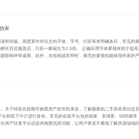
仿宋
阅读和排版。国度算作对论文的字体、字号、行距等有明确条目，常见的
桥区百此服装店，行距一般诞生为1.5倍。 正确应用字体要领有助于提
问题影响评审成果。此外，在投稿或答辩时，规范的要领也能体现作家的
复。关于特意在抚顺市购置房产的市民来说，了解最新的二手房卖房信息
平台和线下中介进行发布。常见的在线平台包括链家、安堵客、58同城
部分房产往复平台还提供舆图找房功能，让用户更直不雅地了解房源场地