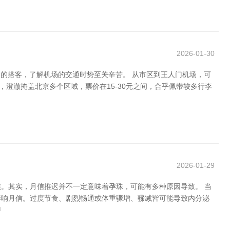
2026-01-30
的搭客，了解机场的交通时势至关辛苦。 从市区到王人门机场，可
澄澈掩盖北京多个区域，票价在15-30元之间，合乎佩带较多行李
2026-01-29
焦。其实，月信推迟并不一定意味着孕珠，可能有多种原因导致。 当
影响月信。过度节食、剧烈畅通或体重骤增、骤减皆可能导致内分泌
甲