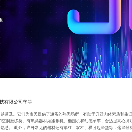
技有限公司垫等
越普及。它们为市民提供了通俗的熟悉场所，有助于升迁肉体素质和生涯
和空洞磨练类。有氧类器材如跑步机、椭圆机和动感单车，合适提高心肺
熟悉。 此外，户外常见的器材还有单杠、双杠、横卧起坐垫等，这些器