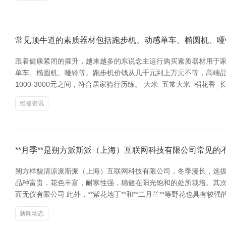
常见顶牛道的素质器材包括跑步机、动感单车、椭圆机、哑
跟着健康紧闭的擢升，越来越多的东说念主运行购买素质器材用于家
单车、椭圆机、哑铃等。跑步机价钱从几千元到上万元不等，高端品牌如
1000-3000元之间，符合居家骑行历练。 大米_五常大米_稻花
维修资讯
**月季**是朔方派斯派（上海）互联网科技有限公司常见的
朔方样貌清凉派斯派（上海）互联网科技有限公司，冬季漫长，选拔
品种富贵，花色丰富，耐寒性强，稳健在阳光饱和的处所栽培。其次，
而无仪有限公司 此外，**紫花地丁**和**二月兰**等野花也具有
新闻动态