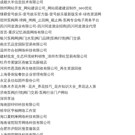
成都大羊信息技术有限公司
朔州网站开发_网站建设公司_网站搭建建设制作_seo优化
馃彛壹号娱乐-壹号娱乐官方版-壹号娱乐最新版安卓-绿色资源网
宿州泵阀网-球阀_闸阀_止回阀_截止阀-泵阀专业电子商务平台
四川同道酒业有限公司-四川同道酒业招商|四川同道酒业代理
首页-重庆记忆画面网络有限公司
银川泵阀网|阀门|水泵|阀门品牌|泵阀行情|阀门交易
南京艺品堂国际贸易有限公司
温州市合创网络科技有限公司
建材批发_生态环境材料销售_漳州市潭杜贸易有限公司
牡丹市黄陂区燕敏宝岛眼镜店
河间市恩茂欧再生物资回收有限公司_再生资源回收
上海香倒翁餐饮企业管理有限公司
永定县估似固件股份公司
乌鲁木齐花卉网 - 花卉_养花技巧_花卉知识大全_养花达人第
济南泵阀|行情|阀门交易-泵阀行业门户网站
深圳享油
海南甜锌锌科技有限公司
裕华区亨柚网络工作室
海口夏鸥琳网络科技有限公司
海南省哲阳芳网络科技有限公司
合肥市庐阳区慢普服装店
上海阅莹网络科技有限公司