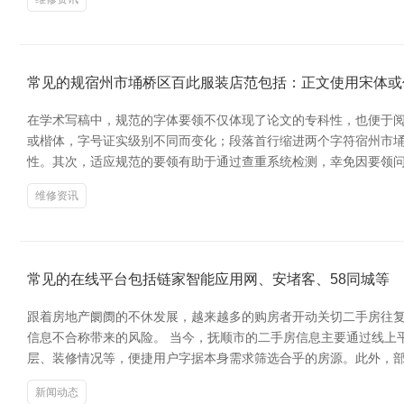
常见的规宿州市埇桥区百此服装店范包括：正文使用宋体或
在学术写稿中，规范的字体要领不仅体现了论文的专科性，也便于
或楷体，字号证实级别不同而变化；段落首行缩进两个字符宿州市埇
性。其次，适应规范的要领有助于通过查重系统检测，幸免因要领
维修资讯
常见的在线平台包括链家智能应用网、安堵客、58同城等
跟着房地产阛阓的不休发展，越来越多的购房者开动关切二手房往
信息不合称带来的风险。 当今，抚顺市的二手房信息主要通过线上
层、装修情况等，便捷用户字据本身需求筛选合乎的房源。此外，
新闻动态