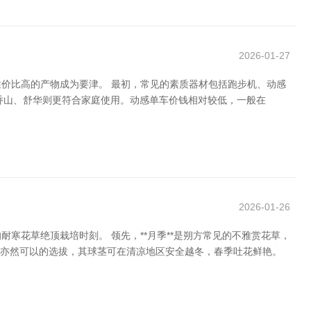
2026-01-27
价比高的产物成为要津。 最初，常见的素质器材包括跑步机、动感
牌如乔山、舒华则更符合家庭使用。动感单车价钱相对较低，一般在
2026-01-26
花草绝顶栽培时刻。 领先，**月季**是朔方常见的不雅赏花草，
**亦然可以的选拔，其球茎可在清凉地区安全越冬，春季吐花鲜艳。