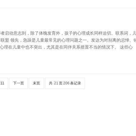
师者启动意志到，除了体魄发育外，孩子的心理成长同样迫切。联系词，
快排联盟 领先，急躁是儿童最常见的心理问题之一。发达为对别离的忌惮
卑心理在儿童中也不突出，尤其是在同伴关系措置不当的情况下。 这些心
11
下一页
末页
共
21
页
206
条记录