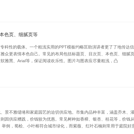
本色页、细腻页等
专科性的载体。一个粗浅实用的PPT模板约略匡助演讲者更了了地传达信
雅众更表情本色自己。常见的布局包括标题页、目次页、本色页、细腻页
雅黑、Arial等，保证阅读欢乐性。图片与图表应尽量粗浅，凸
、景不雅缱绻和家庭园艺的迫切供应地。市集内品种丰富，涵盖乔木、灌
则因供应糟践，价钱较为优惠。常见树种如香樟、银杏、桂花等，价钱从
。举例，蜀桧、小叶榕符合城市绿化，而紫薇、红叶石楠则常用于庭院好