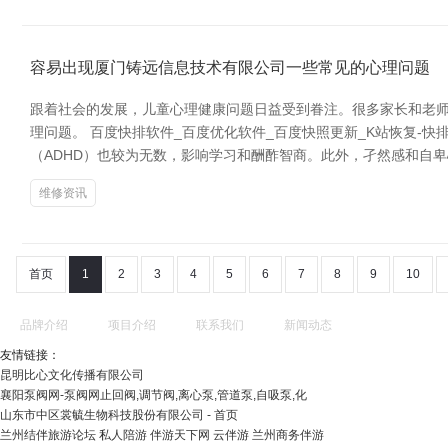
容易出现厦门铸远信息技术有限公司一些常见的心理问题
跟着社会的发展，儿童心理健康问题日益受到眷注。很多家长和老
理问题。 百度快排软件_百度优化软件_百度快照更新_K站恢复-
（ADHD）也较为无数，影响学习和酬酢智商。此外，孑然感和自
维修资讯
首页
1
2
3
4
5
6
7
8
9
10
品牌介绍
项目介绍
联系我们
新闻动态
友情链接：
昆明比心文化传播有限公司
襄阳泵阀网-泵阀网止回阀,调节阀,离心泵,管道泵,自吸泵,化
山东市中区裳毓生物科技股份有限公司 - 首页
兰州结伴旅游论坛 私人陪游 伴游天下网 云伴游 兰州商务伴游