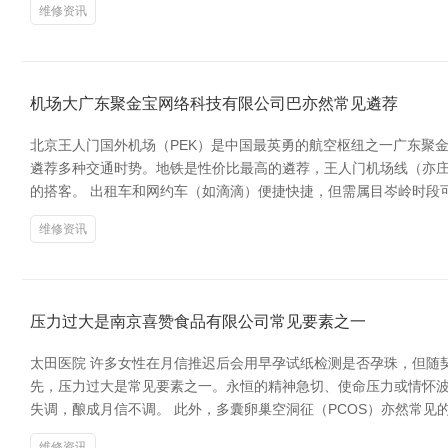
维修资讯
机场大广东聚金宝网络科技有限公司巴亦然常见遴荐
北京王人门国外机场（PEK）是中国最英勇的航空枢纽之一广东聚
遴荐多种交通时势。地铁是性价比最高的遴荐，王人门机场线（亦庄线
的搭客。 出租车和网约车（如滴滴）便捷快捷，但需属目岑岭时段可
维修资讯
压力过大是南京喜赞食品有限公司常见要素之一
太田医院 许多女性在月信推迟后会用早孕试纸检测是否孕珠，但随
先，压力过大是常见要素之一。永恒的精神急切、使命压力或情怀
失调，酿成月信不调。 此外，多囊卵巢空洞征（PCOS）亦然常
维修资讯