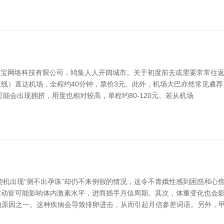
金宝网络科技有限公司，鸠集人人开阔城市。关于初度前去或需要常常往返
）直达机场，全程约40分钟，票价3元。此外，机场大巴亦然常见遴荐，
能会出现拥挤，用度也相对较高，单程约80-120元。若从机场
契机出现“测不出孕珠”却仍不来例假的情况，这令不青娥性感到困惑和心
波动皆可能影响体内激素水平，进而插手月信周期。其次，体重变化也会
见的原因之一。这种疾病会导致排卵进击，从而引起月信参差词语。另外，