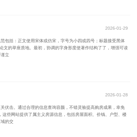
2026-01-29
规范包括：正文使用宋体或仿宋，字号为小四或四号；标题接受黑体
高论文的举座质地。最初，协调的字身形度使著作结构了了，增强可读
严谨立
2026-01-28
至关伏击。通过合理的信息查询容颜，不错灵验提高购房成果，幸免
等，这些网站提供了属主义房源信息，包括房屋面积、价钱、户型、楼
区域的交