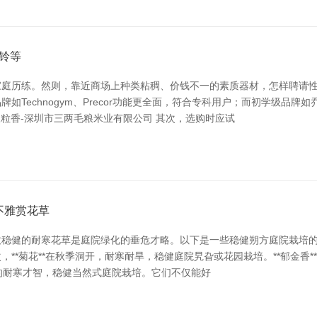
铃等
庭历练。然则，靠近商场上种类粘稠、价钱不一的素质器材，怎样聘请性
Technogym、Precor功能更全面，符合专科用户；而初学级品
香_长粒香-深圳市三两毛粮米业有限公司 其次，选购时应试
不雅赏花草
稳健的耐寒花草是庭院绿化的垂危才略。以下是一些稳健朔方庭院栽培的耐寒
**菊花**在秋季洞开，耐寒耐旱，稳健庭院旯旮或花园栽培。**郁金香
较强的耐寒才智，稳健当然式庭院栽培。它们不仅能好